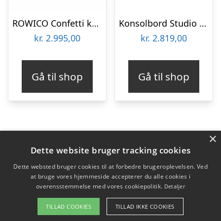
ROWICO Confetti konsolbord – hvidpigmenteret eg, m. skuffe
Konsolbord Studio White Amaya lysegrå finish med vævede rattan-skuffer, MDF-bordplade og metalramme 120Ã40Ã76 cm
kr.
2.995,00
kr.
2.819,00
Gå til shop
Gå til shop
×
Varekategorier
Dette website bruger tracking cookies
Produkter
Dette websted bruger cookies til at forbedre brugeroplevelsen. Ved
at bruge vores hjemmeside accepterer du alle cookies i
overensstemmelse med vores cookiepolitik.
Detaljer
Copyright 2026 - Pilanto Aps
TILLAD COOKIES
TILLAD IKKE COOKIES
Forside
Om / kontakt
Blog
Betingelser