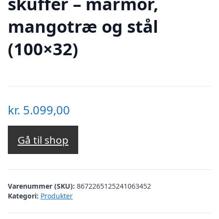
skuffer – marmor,
mangotræ og stål
(100×32)
kr.
5.099,00
Gå til shop
Varenummer (SKU):
8672265125241063452
Kategori:
Produkter