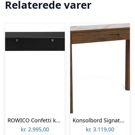
Relaterede varer
ROWICO Confetti konsolbord – sort eg, m. skuffe
Konsolbord Signature Westby – creme keramiktop, røget egefiner, skjult skuffe, 100×40 cm
kr.
2.995,00
kr.
3.119,00