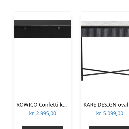
ROWICO Confetti konsolbord – sort eg, m. skuffe
kr.
2.995,00
kr.
5.099,00