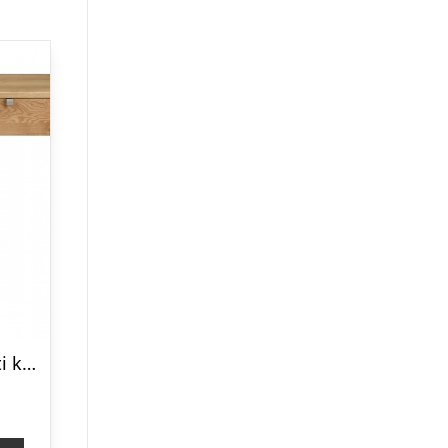
ROWICO Confetti konsolbord – olieret eg, m. skuffe