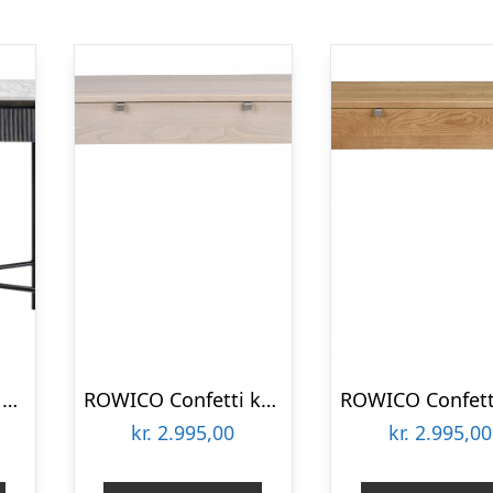
KARE DESIGN oval Glenn konsolbord, m. 2 skuffer – marmor, mangotræ og stål (100×32)
ROWICO Confetti konsolbord – hvidpigmenteret eg, m. skuffe
kr.
2.995,00
kr.
2.995,00